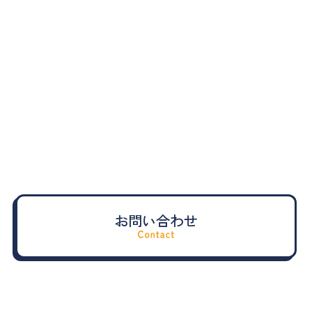
ヒューマンコネクト事業部
〒370-2316
群馬県富岡市富岡1414-9 1F
Google Map
TEL：0274-67-7866
FAX：0274-67-7867
株式会社トリエルへのお問い合わせ
お問い合わせ